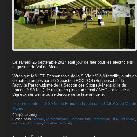
Ce samedi 23 septembre 2017 était jour de fête pour les électriciens
et gaziers du Val de Marne.
Véronique MALET, Responsable de la SLVie n°2 à Alfortville, a pris en
compte la proposition de Sébastien POCHON (Responsable de
l’activité Parachutisme de la Section des Sports Aériens d’Ile de
France -SSA IdF-) de mettre en place un stand ANEG sur le site de
Vigneux sur Seine ou se déroule cette fête annuelle.
Lire la suite de La SSA Île de France à la fête de la CMCAS du Val de
Marne
Rédigé par aneg
Classé dans :
Accueil
,
Aéromodélisme
,
Parachutisme
,
Paramoteur
,
ULM
,
Vol a voile
,
Vol Libre
,
Vol moteur
,
Actualités de l'aneg