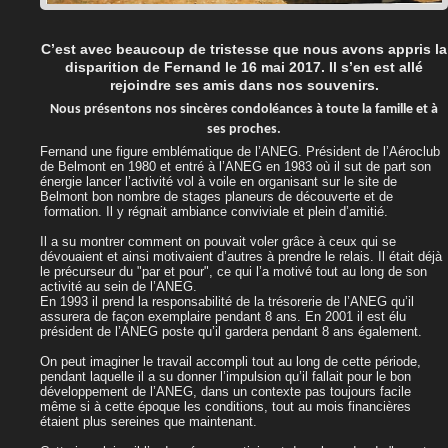
C’est avec beaucoup de tristesse que nous avons appris la
disparition de Fernand le 16 mai 2017. Il s’en est allé
rejoindre ses amis dans nos souvenirs.
Nous présentons nos sincères condoléances à toute la famille et à
ses proches.
Fernand une figure emblématique de l’ANEG. Président de l’Aéroclub
de Belmont en 1980 et entré à l’ANEG en 1983 où il sut de part son
énergie lancer l’activité vol à voile en organisant sur le site de
Belmont bon nombre de stages planeurs de découverte et de
formation. Il y régnait ambiance conviviale et plein d’amitié.
Il a su montrer comment on pouvait voler grâce à ceux qui se
dévouaient et ainsi motivaient d’autres à prendre le relais. Il était déjà
le précurseur du "par et pour", ce qui l’a motivé tout au long de son
activité au sein de l’ANEG.
En 1993 il prend la responsabilité de la trésorerie de l’ANEG qu’il
assurera de façon exemplaire pendant 8 ans. En 2001 il est élu
président de l’ANEG poste qu’il gardera pendant 8 ans également.
On peut imaginer le travail accompli tout au long de cette période,
pendant laquelle il a su donner l’impulsion qu’il fallait pour le bon
développement de l’ANEG, dans un contexte pas toujours facile
même si à cette époque les conditions, tout au mois financières
étaient plus sereines que maintenant.