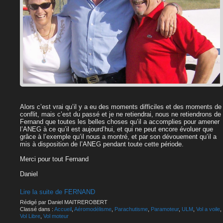
Alors c’est vrai qu’il y a eu des moments difficiles et des moments de
conflit, mais c’est du passé et je ne retiendrai, nous ne retiendrons de
Fernand que toutes les belles choses qu’il a accomplies pour amener
l’ANEG à ce qu’il est aujourd’hui, et qui ne peut encore évoluer que
grâce à l’exemple qu’il nous a montré, et par son dévouement qu’il a
mis à disposition de l’ANEG pendant toute cette période.
Merci pour tout Fernand
Daniel
Lire la suite de FERNAND
Rédigé par Daniel MAITREROBERT
Classé dans :
Accueil
,
Aéromodélisme
,
Parachutisme
,
Paramoteur
,
ULM
,
Vol a voile
,
Vol Libre
,
Vol moteur