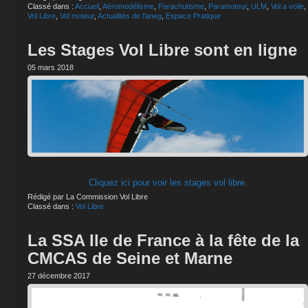
Classé dans :
Accueil
,
Aéromodélisme
,
Parachutisme
,
Paramoteur
,
ULM
,
Vol a voile
,
Vol Libre
,
Vol moteur
,
Actualités de l'aneg
,
Espace Pratique
Les Stages Vol Libre sont en ligne
05 mars 2018
Cliquez ici pour voir les stages vol libre.
Rédigé par La Commission Vol Libre
Classé dans :
Vol Libre
La SSA Ile de France à la fête de la
CMCAS de Seine et Marne
27 décembre 2017