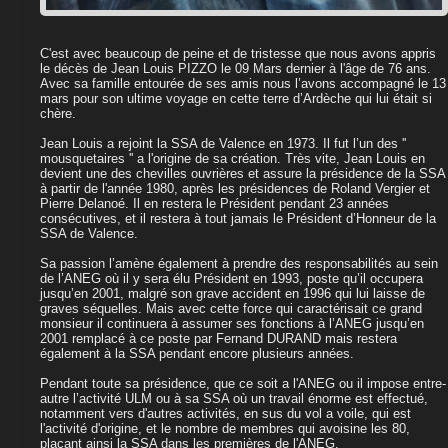
C'est avec beaucoup de peine et de tristesse que nous avons appris
le décès de Jean Louis PIZZO le 09 Mars dernier à l'âge de 76 ans.
Avec sa famille entourée de ses amis nous l’avons accompagné le 13
mars pour son ultime voyage en cette terre d’Ardèche qui lui était si
chère.
Jean Louis a rejoint la SSA de Valence en 1973. Il fut l’un des ''
mousquetaires '' a l'origine de sa création. Très vite, Jean Louis en
devient une des chevilles ouvrières et assure la présidence de la SSA
à partir de l'année 1980, après les présidences de Roland Vergier et
Pierre Delanoé. Il en restera le Président pendant 23 années
consécutives, et il restera à tout jamais le Président d’Honneur de la
SSA de Valence.
Sa passion l’amène également à prendre des responsabilités au sein
de l’ANEG où il y sera élu Président en 1993, poste qu’il occupera
jusqu’en 2001, malgré son grave accident en 1996 qui lui laisse de
graves séquelles. Mais avec cette force qui caractérisait ce grand
monsieur il continuera à assumer ses fonctions à l’ANEG jusqu’en
2001 remplacé à ce poste par Fernand DURAND mais restera
également à la SSA pendant encore plusieurs années.
Pendant toute sa présidence, que ce soit a l'ANEG ou il impose entre-
autre l’activité ULM ou à sa SSA où un travail énorme est effectué,
notamment vers d'autres activités, en sus du vol a voile, qui est
l'activité d'origine, et le nombre de membres qui avoisine les 80,
plaçant ainsi la SSA dans les premières de l'ANEG.