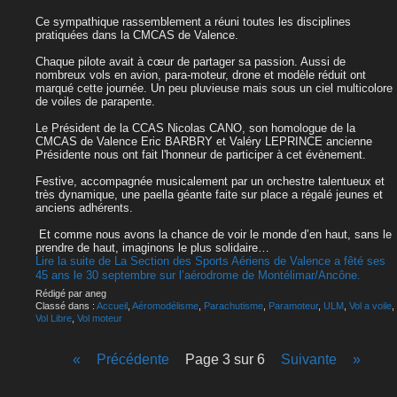
Ce sympathique rassemblement a réuni toutes les disciplines
pratiquées dans la CMCAS de Valence.
Chaque pilote avait à cœur de partager sa passion. Aussi de
nombreux vols en avion, para-moteur, drone et modèle réduit ont
marqué cette journée. Un peu pluvieuse mais sous un ciel multicolore
de voiles de parapente.
Le Président de la CCAS Nicolas CANO, son homologue de la
CMCAS de Valence Eric BARBRY et Valéry LEPRINCE ancienne
Présidente nous ont fait l'honneur de participer à cet évènement.
Festive, accompagnée musicalement par un orchestre talentueux et
très dynamique, une paella géante faite sur place a régalé jeunes et
anciens adhérents.
Et comme nous avons la chance de voir le monde d’en haut, sans le
prendre de haut, imaginons le plus solidaire…
Lire la suite de La Section des Sports Aériens de Valence a fêté ses
45 ans le 30 septembre sur l’aérodrome de Montélimar/Ancône.
Rédigé par aneg
Classé dans :
Accueil
,
Aéromodélisme
,
Parachutisme
,
Paramoteur
,
ULM
,
Vol a voile
,
Vol Libre
,
Vol moteur
«
précédente
page 3 sur 6
suivante
»