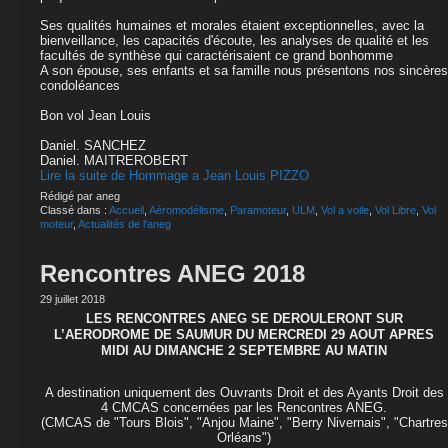
Ses qualités humaines et morales étaient exceptionnelles, avec la
bienveillance, les capacités d'écoute, les analyses de qualité et les
facultés de synthèse qui caractérisaient ce grand bonhomme
A son épouse, ses enfants et sa famille nous présentons nos sincères
condoléances
Bon vol Jean Louis
Daniel. SANCHEZ
Daniel. MAITREROBERT
Lire la suite de Hommage a Jean Louis PIZZO
Rédigé par aneg
Classé dans :
Accueil
,
Aéromodélisme
,
Paramoteur
,
ULM
,
Vol a voile
,
Vol Libre
,
Vol
moteur
,
Actualités de l'aneg
Rencontres ANEG 2018
29 juillet 2018
LES RENCONTRES ANEG SE DEROULERONT SUR
L’AERODROME DE SAUMUR DU MERCREDI 29 AOUT APRES
MIDI AU DIMANCHE 2 SEPTEMBRE AU MATIN
A destination uniquement des Ouvrants Droit et des Ayants Droit des
4 CMCAS concernées par les Rencontres ANEG.
(CMCAS de "Tours Blois", "Anjou Maine", "Berry Nivernais", "Chartres
Orléans")