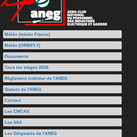
Météo (météo France)
Météo (ORBIFLY)
Documents
Tous les stages 2026
Règlement intérieur de l'ANEG
Statuts de l'ANEG
Contact
Les CMCAS
Les SSA
Les Dirigeants de l'ANEG