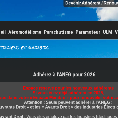
Devenir Adhérent / Renou
eil
Aéromodélisme
Parachutisme
Paramoteur
ULM
V
triciens et gaziers