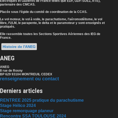
Electriques et Gazières de France telles que EDF, GDF-SUEZ, RTE),
partenaire des CMCAS.
Placée sous l’égide du comité de coordination de la CCAS.
Le vol moteur, le vol à voile, le parachutisme, l’aéromodélisme, le vol
libre, l’ULM, le parapente, le delta et le paramoteur y sont enseignés et
pratiqués.
Elle rassemble toutes les Sections Sportives Aériennes des IEG de
France.
Histoire de l'ANEG
ANEG
ANEG
8 rue de Rosny
BP 629 93104 MONTREUIL CEDEX
renseignement ou contact
Derniers articles
RENTREE 2025 pratique du parachutisme
Stage Hélico 2024
Stage remorquage planeur
Rencontre SSA TOULOUSE 2024