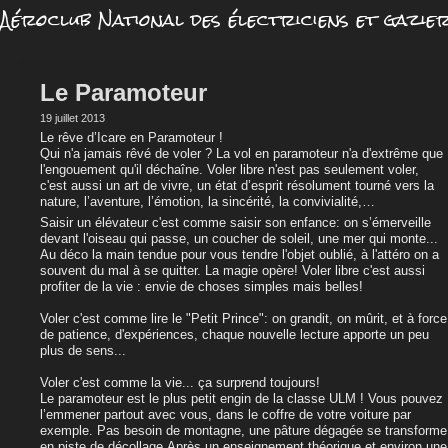
Aéroclub National des électriciens et gazie
Le Paramoteur
19 juillet 2013
Le rêve d’Icare en Paramoteur !
Qui n'a jamais rêvé de voler ? La vol en paramoteur n'a d'extrême que
l'engouement qu'il déchaîne. Voler libre n'est pas seulement voler,
c'est aussi un art de vivre, un état d’esprit résolument tourné vers la
nature, l’aventure, l’émotion, la sincérité, la convivialité,…
Saisir un élévateur c'est comme saisir son enfance: on s’émerveille
devant l'oiseau qui passe, un coucher de soleil, une mer qui monte...
Au déco la main tendue pour vous tendre l'objet oublié, à l'attéro on a
souvent du mal à se quitter. La magie opère! Voler libre c'est aussi
profiter de la vie : envie de choses simples mais belles!
Voler c'est comme lire le "Petit Prince": on grandit, on mûrit, et à force
de patience, d'expériences, chaque nouvelle lecture apporte un peu
plus de sens...
Voler c'est comme la vie... ça surprend toujours!
Le paramoteur est le plus petit engin de la classe ULM ! Vous pouvez
l’emmener partout avec vous, dans le coffre de votre voiture par
exemple. Pas besoin de montagne, une pâture dégagée se transforme
en piste de décollage.Après un enseignement théorique et environ une